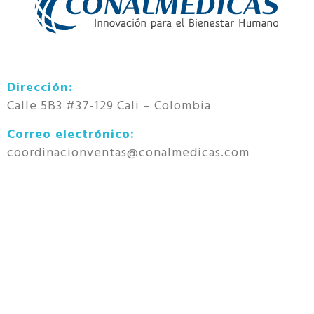
Dirección:
Calle 5B3 #37-129 Cali – Colombia
Correo electrónico:
coordinacionventas@conalmedicas.com
Comercial:
+57 316 4467522
Pedidos:
+57 316 8746430
Política de datos:
En cumplimiento de las normativas legales que